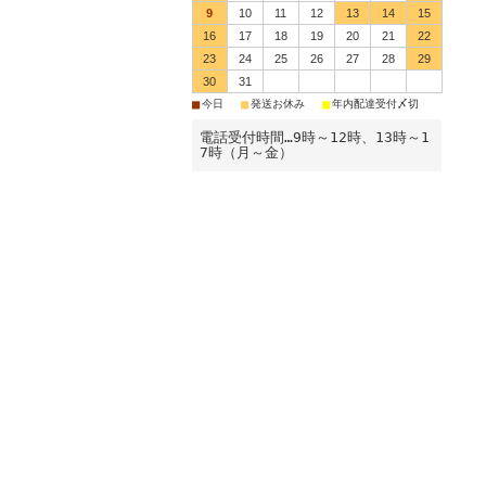
9
10
11
12
13
14
15
16
17
18
19
20
21
22
23
24
25
26
27
28
29
30
31
■
■
■
今日
発送お休み
年内配達受付〆切
電話受付時間…9時～12時、13時～1
7時（月～金）