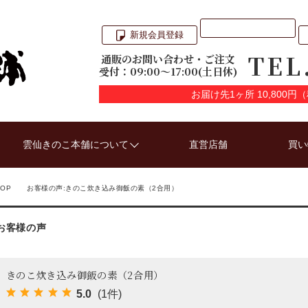
新規会員登録
TEL
通販のお問い合わせ・ご注文
受付：09:00〜17:00(土日休)
お届け先1ヶ所 10,800
雲仙きのこ本舗について
直営店舗
買い
TOP
お客様の声:きのこ炊き込み御飯の素（2合用）
お客様の声
きのこ炊き込み御飯の素（2合用）
5.0
(1件)