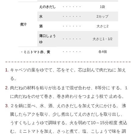
えのきだし
・・・・・・
1袋
水
・・・・・・
2カップ
煮汁
酒
・・・・・・
大さじ2
薄口しょう
・・・・・・
大さじ1・1/2
ゆ
・・・・・・
各4個
・ミニトマト赤、黄
キャベツの葉をゆでて、芯をそぐ。芯は刻んで肉だねに 加え
る。
肉だねの材料を粘りが出るまで混ぜ合わせ、8等分に する。１
に肉だねをのせて巻き、巻き終わりをつまよう枝で 止める。
２を鍋に並べ、水、酒、えのきだしを加えて火にかける。 沸
騰したらアクを取り、少し煮出してえのきだしを取り出し、
うすくちしょうゆで調味する。火を弱めて10～15分程度 煮込
む。ミニトマトを加え、さっと煮て、塩、こしょうで味を 調