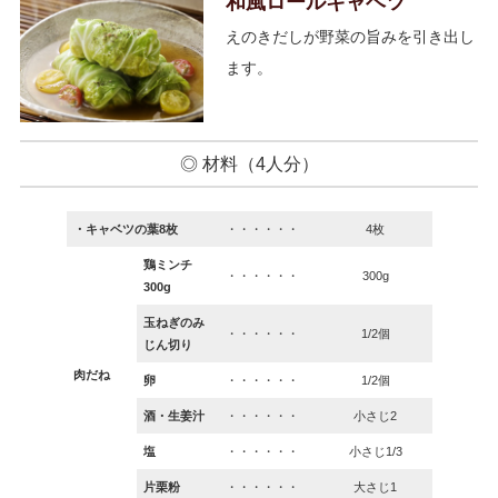
和風ロールキャベツ
えのきだしが野菜の旨みを引き出し
ます。
◎ 材料（4人分）
・キャベツの葉8枚
・・・・・・
4枚
鶏ミンチ
・・・・・・
300g
300g
玉ねぎのみ
・・・・・・
1/2個
じん切り
肉だね
卵
・・・・・・
1/2個
酒・生姜汁
・・・・・・
小さじ2
塩
・・・・・・
小さじ1/3
片栗粉
・・・・・・
大さじ1