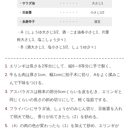
・サラダ油
・・・・・・
大さじ1
・豆板醤
・・・・・・
小さじ1/2
・糸唐辛子
・・・・・・
適宜
・A［しょうゆ大さじ1/2、酒・ごま油各小さじ1、片栗
粉大さじ1、塩こしょう少々］
・B［酒大さじ1、塩小さじ1/2、しょうゆ少々］
エリンギは長さを2等分にして、縦6～8等分に手で裂く。
牛もも肉は厚さ1cm、幅1cmに拍子木に切り、Aをよく揉みこ
んで下味をつける。
アスパラガスは根本の部分5cmくらいを皮をむき、エリンギと
同じくらいの長さの斜め切りにして、軽く塩茹でする。
フライパンにサラダ油、しょうがのみじん切り、豆板醤を入れ
て弱火で熱し、香りが出てきたら（2）を炒める。
（4）の肉の色が変わったら（1）を加えて炒め、エリンギが