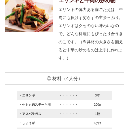
エリンギと牛肉の炒め物
エリンギの弾力ある歯ごたえは、牛
肉にも負けず劣らずの主張っぷり。
エリンギはクセのない味わいなの
で、どんな料理にもぴったり合うき
のこです。（※具材の大きさを揃え
ると中華の炒めものは上手に作れま
す。）
◎ 材料（4人分）
・エリンギ
・・・・・・
3本
・牛もも肉ステーキ用
・・・・・・
200g
・アスパラガス
・・・・・・
1把
・しょうが
・・・・・・
1かけ