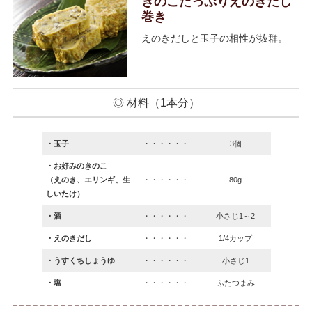
きのこたっぷりえのきだし
巻き
えのきだしと玉子の相性が抜群。
◎ 材料（1本分）
・玉子
・・・・・・
3個
・お好みのきのこ
（えのき、エリンギ、生
・・・・・・
80g
しいたけ）
・酒
・・・・・・
小さじ1～2
・えのきだし
・・・・・・
1/4カップ
・うすくちしょうゆ
・・・・・・
小さじ1
・塩
・・・・・・
ふたつまみ