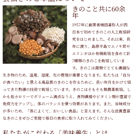
きのこと共に60余
年
1957年に創業者楠田喜弥人が西
日本で初めてきのこの人工栽培研
究をはじめました。それ以来、長
年に渡り、島原半島でエノキ茸や
エリンギほか有機栽培を含めて計
7種類のきのこを栽培していま
す。きのこは菌類でとても繊細な
生き物のため、温度、湿度、光の管理が重要となります。私たちは「自分
が食べたい」と思える高品質のきのこを作るために、長い年月をかけて培
ってきた熟練の技術で栽培しています。きのこはそもそも無農薬栽培。し
かも低カロリーでボリューム満点なうえ、食物繊維やビタミン類が豊富で
免疫力をアップし、体のバランスを保つ効果があります。また、旨味成分
が多いため、「体によくて、おいしい食品」と言えます。そんな滋養豊富
なきのこをぜひご家庭で毎日の食卓に取り入れてみてください。
私たちがこだわる「美味養生」とは