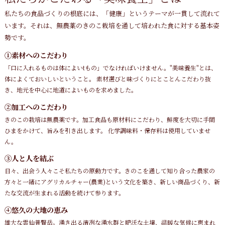
私たちの食品づくりの根底には、「健康」というテーマが一貫して流れて
います。それは、無農薬のきのこ栽培を通して培われた食に対する基本姿
勢です。
①素材へのこだわり
「口に入れるものは体によいtもの」でなければいけません。"美味養生"とは、
体によくておいしいということ。 素材選びと味づくりにとことんこだわり抜
き、地元を中心に地道によいものを求めました。
②加工へのこだわり
きのこの栽培は無農薬です。加工食品も原材料にこだわり、鮮度を大切に手間
ひまをかけて、旨みを引き出します。 化学調味料・保存料は使用していませ
ん。
③人と人を結ぶ
日々、出会う人々こそ私たちの原動力です。きのこを通して知り合った農家の
方々と一緒にアグリカルチャー(農業)という文化を築き、新しい商品づくり、新
たな交流が生まれる活動を続けて参ります。
④悠久の大地の恵み
雄大な雲仙普賢岳。湧き出る清冽な湧水群と肥沃な土壌、温暖な気候に恵まれ