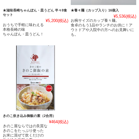
★滋味長崎ちゃんぽん・皿うどん 半々8食
★養々麺（カップ入り）16個入
セット
¥5,536
(税込)
¥5,200
(税込)
お椀サイズのカップ養々麺。
おうちで手軽に味わえる
食卓のもう1品やランチのお供に！ア
本格長崎の味
ウトドアや入院中の方へのお見舞いに
ちゃんぽん・皿うどん！
も。
きのこ炊き込み御飯の素（2合用）
¥464
(税込)
きのこ屋ならではの良質な
きのこをたっぷり使った
お米に混ぜて炊くだけの