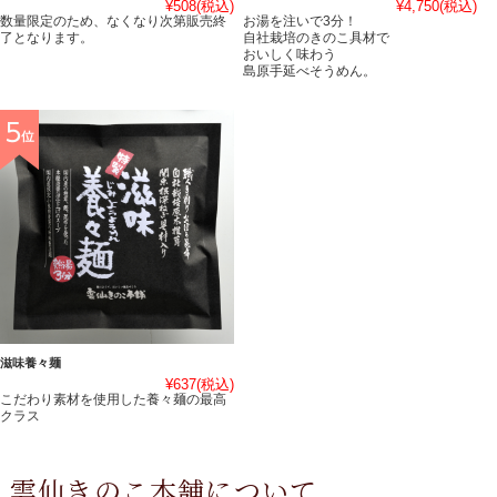
¥508
(税込)
¥4,750
(税込)
数量限定のため、なくなり次第販売終
お湯を注いで3分！
了となります。
自社栽培のきのこ具材で
おいしく味わう
島原手延べそうめん。
滋味養々麺
¥637
(税込)
こだわり素材を使用した養々麺の最高
クラス
雲仙きのこ本舗について