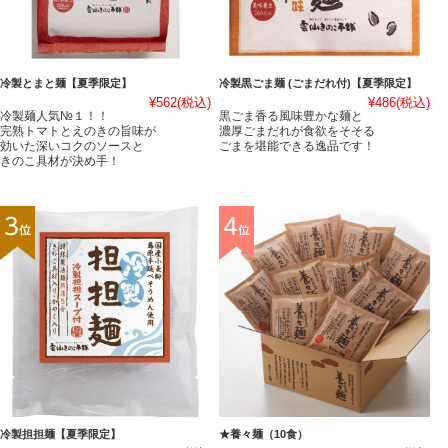
冷製とまと麺【夏季限定】
冷製黒ごま麺 (ごまだれ付)【夏季限定】
¥562
(税込)
¥486
(税込)
冷製麺人気№１！！
黒ごま香る風味豊かな麺と
完熟トマトとえのきの旨味が
濃厚ごまだれが食欲をそそる
効いた深いコクのソースと
ごまを堪能できる逸品です！
きのこ具材が決め手！
冷製担担麺【夏季限定】
★養々麺（10食）