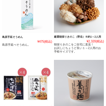
厳選朝採りきのこ（野岳）※約1～2人用
島原手延そうめん
¥2,320
(税込)
¥475
(税込)
朝採りきのこをご自宅に直送！
島原手延べそうめん。
お試しにちょうど良い１～2人用のお
手軽サイズです。