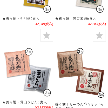
★養々麺・担担麺6食入
★養々麺・黒ごま麺6食入
¥2,949
(税込)
¥2,883
(税込)
★養々麺・茸山うどん6食入
養々麺＋らーめん半々セット6
¥2,883
(税込)