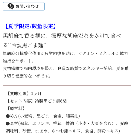
【夏季限定/数量限定】
黒胡麻で香る麺に、濃厚な胡麻だれをかけて食べ
る‘‘冷製黒ごま麺’’
黒胡麻の抗酸化作用が疲労回復を助け、ビタミン・ミネラルが体力
維持をサポート。
食物繊維で腸内環境を整え、良質な脂質でエネルギー補給。夏を乗
り切る健康的な一杯です。
【賞味期限】3ヶ月
【セット内容】冷製黒ごま麺6袋
【原材料】
●めん(小麦粉、黒ごま、食塩、綿実油)
●具材(舞茸、エリンギ、椎茸、醤油（小麦・大豆を含む）、発酵
調味料、砂糖、水あめ、かつお節エキス、食塩、酵母エキス)