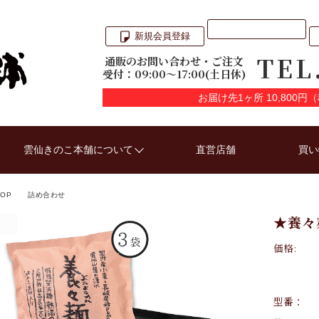
新規会員登録
TEL
通販のお問い合わせ・ご注文
受付：09:00〜17:00(土日休)
お届け先1ヶ所 10,800
雲仙きのこ本舗について
直営店舗
買い
TOP
詰め合わせ
★養々
価格:
型番：