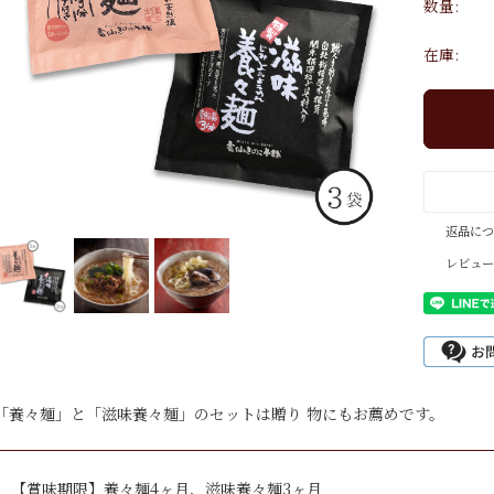
数量:
在庫:
返品につ
レビュー
「養々麺」と「滋味養々麺」のセットは贈り 物にもお薦めです。
【賞味期限】養々麺4ヶ月、滋味養々麺3ヶ月