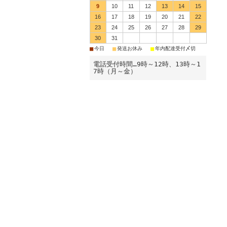
9
10
11
12
13
14
15
16
17
18
19
20
21
22
23
24
25
26
27
28
29
30
31
■
■
■
今日
発送お休み
年内配達受付〆切
電話受付時間…9時～12時、13時～1
7時（月～金）