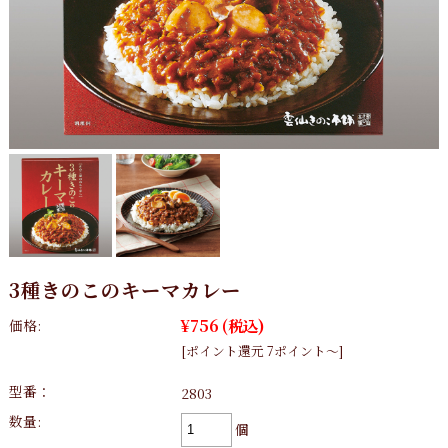
3種きのこのキーマカレー
¥756
(税込)
価格:
[ポイント還元 7ポイント～]
型番：
2803
数量:
個