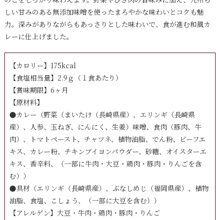
しい甘みのある無添加味噌を使ったまろやかな味わいとコクも魅
力。深みがありながらもあっさりとした味わいで、食が進む和風カ
レーに仕上げました。
【カロリー】175kcal
【食塩相当量】2.9ｇ（１食あたり）
【賞味期限】6ヶ月
【原材料】
●カレー（野菜（まいたけ（長崎県産）、エリンギ（長崎県
産）、人参、玉ねぎ、にんにく、生姜）味噌、食肉（豚肉、牛
肉）、トマトペースト、チャツネ、植物油脂、でん粉、ビーフエ
キス、カレー粉、チキンブイヨンパウダー、砂糖、オイスターエ
キス、香辛料、（一部に牛肉・大豆・鶏肉・豚肉・りんごを含
む））
●具材（エリンギ（長崎県産）、ぶなしめじ（福岡県産）、植物
油脂、食塩、こしょう、（一部に大豆を含む））
【アレルゲン】大豆・牛肉・鶏肉・豚肉・りんご