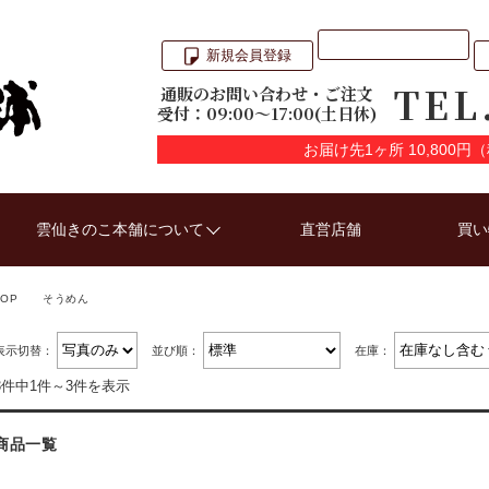
新規会員登録
TEL
通販のお問い合わせ・ご注文
受付：09:00〜17:00(土日休)
お届け先1ヶ所 10,800
雲仙きのこ本舗について
直営店舗
買い
TOP
そうめん
表示切替：
並び順：
在庫：
3件中1件～3件を表示
商品一覧