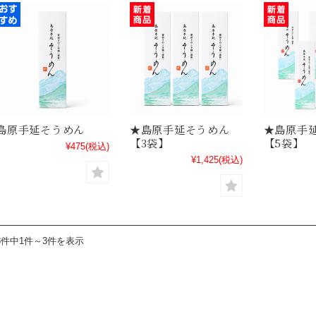
島原手延そうめん
★島原手延そうめん
★島原手
【3袋】
【5袋】
¥475
(税込)
¥1,425
(税込)
3件中1件～3件を表示