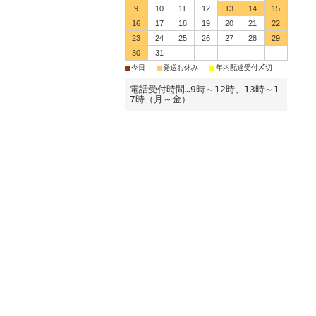
9
10
11
12
13
14
15
16
17
18
19
20
21
22
23
24
25
26
27
28
29
30
31
■
■
■
今日
発送お休み
年内配達受付〆切
電話受付時間…9時～12時、13時～1
7時（月～金）