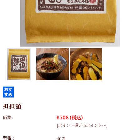
担担麺
¥508
(税込)
価格:
[ポイント還元 5ポイント～]
型番：
4071