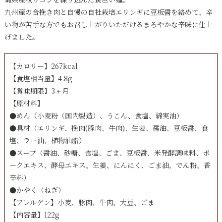
九州産の合挽き肉と自慢の自社栽培エリンギに豆板醤を絡めて、辛
い物が苦手な方でもお召し上がりいただけるまろやかな辛味に仕上
げました。
【カロリー】267kcal
【食塩相当量】4.8g
【賞味期限】3ヶ月
【原材料】
●めん（小麦粉（国内製造）、うこん、食塩、綿実油）
●具材（エリンギ、挽肉(豚肉、牛肉)、生姜、醤油、豆板醤、食
塩、ラー油、植物油脂）
●スープ（醤油、砂糖、食塩、ごま、豆板醤、米発酵調味料、ポ
ークエキス、酵母エキス、生姜、にんにく、ごま油、でん粉、香
辛料）
●かやく（ねぎ）
【アレルゲン】小麦、豚肉、牛肉、大豆、ごま
【内容量】122g