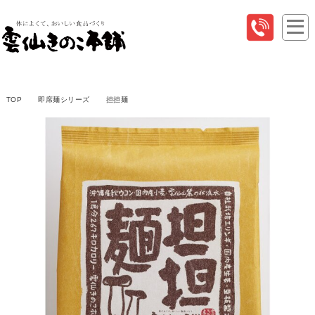
TOP
即席麺シリーズ
担担麺