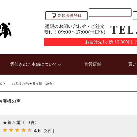
新規会員登録
TEL
通販のお問い合わせ・ご注文
受付：09:00〜17:00(土日休)
お届け先1ヶ所 10,800
雲仙きのこ本舗について
直営店舗
買い
TOP
お客様の声:★養々麺（10食）
お客様の声
★養々麺（10食）
4.6
(3件)