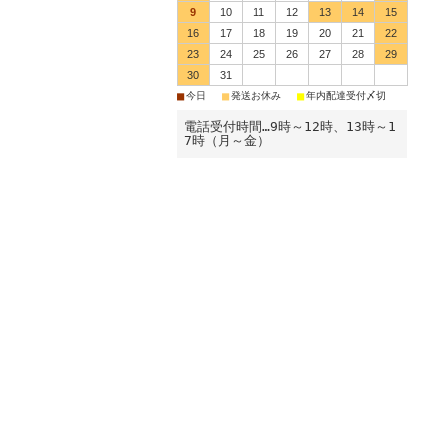
9
10
11
12
13
14
15
16
17
18
19
20
21
22
23
24
25
26
27
28
29
30
31
■
■
■
今日
発送お休み
年内配達受付〆切
電話受付時間…9時～12時、13時～1
7時（月～金）