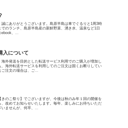
？
、誠にありがとうございます。島原半島は車でぐるりと1周3時
ェでのランチ、島原半島産の新鮮野菜、湧き水、温泉など1日
ook、...
購入について
、海外発送を目的とした転送サービス利用でのご購入が増加し
入、海外転送サービスを利用してのご注文は固くお断りしてい
ご注文の場合は、ご...
【きのこ祭り】でございますが、今後は秋のみ年１回の開催を
ら、改めてお知らせいたします。毎年、楽しみにお待ちいただ
いませんが、何卒、...