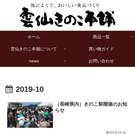
ホーム
商品一覧
雲仙きのこ本舗について
買い物ガイド
news
お問い合わせ
2019-10
（長崎県内）きのこ祭開催のお知
イベント
らせ
2019.10.24