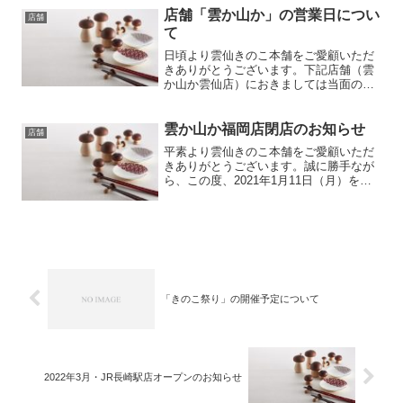
319 TEL0957-75-6200 営業時間10時〜
せ。
店舗「雲か山か」の営業日につい
店舗
17...
て
日頃より雲仙きのこ本舗をご愛顧いただ
きありがとうございます。下記店舗（雲
か山か雲仙店）におきましては当面の
間、営業日を変更しております。ご不便
をおかけいたしますが、何卒ご理解いた
だけますようお願い申し上げます。雲か
雲か山か福岡店閉店のお知らせ
店舗
山か雲仙店 （長崎県雲仙市...
平素より雲仙きのこ本舗をご愛顧いただ
きありがとうございます。誠に勝手なが
ら、この度、2021年1月11日（月）を持
ちまして、「雲か山か福岡店」を閉店す
ることとなりました。皆様には2005年4
月の開店以来、15余年にわたりご愛顧い
ただき誠にあ...
「きのこ祭り」の開催予定について
2022年3月・JR長崎駅店オープンのお知らせ