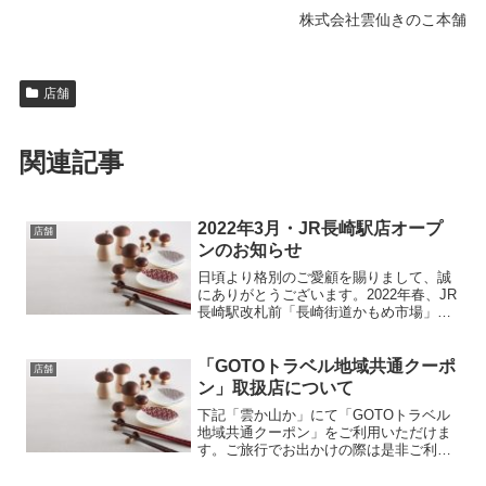
株式会社雲仙きのこ本舗
店舗
関連記事
2022年3月・JR長崎駅店オープ
店舗
ンのお知らせ
日頃より格別のご愛顧を賜りまして、誠
にありがとうございます。2022年春、JR
長崎駅改札前「長崎街道かもめ市場」内
に「雲仙きのこ本舗 長崎駅店」がオープ
ンいたします。ロングセラーの養々麺は
じめ、長崎土産にお薦めの「きのこ屋ち
「GOTOトラベル地域共通クーポ
店舗
ゃんぽん」、「きのこ屋の皿うどん」な
ン」取扱店について
ど、雲仙きのこ本舗の商品が便利な長﨑
下記「雲か山か」にて「GOTOトラベル
駅にてご購入いただけるようになりま
地域共通クーポン」をご利用いただけま
す。オープンの日程が決まりましたら、
す。ご旅行でお出かけの際は是非ご利用
再度、公式ホームページとSNSにてお知
くださいませ。［利用可能店舗］■雲か
らせいたしますので、お近くにお住まい
山か雲仙店 長崎県雲仙市小浜町雲仙
の方は是非楽しみにお待ちくださいま