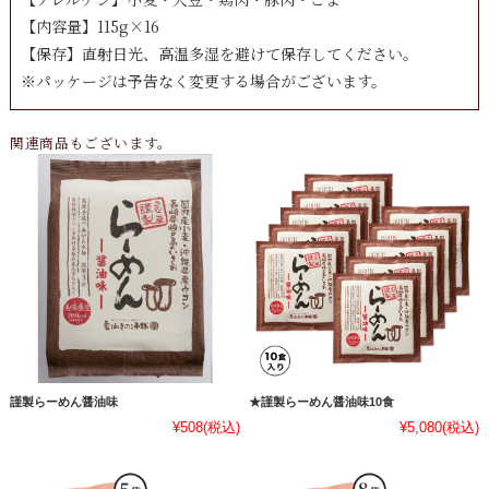
【内容量】115g×16
【保存】直射日光、高温多湿を避けて保存してください。
※パッケージは予告なく変更する場合がございます。
関連商品もございます。
謹製らーめん醤油味
★謹製らーめん醤油味10食
¥508
(税込)
¥5,080
(税込)