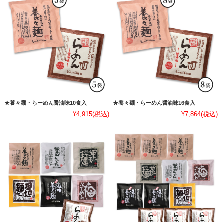
★養々麺・らーめん醤油味10食入
★養々麺・らーめん醤油味16食入
¥4,915
(税込)
¥7,864
(税込)