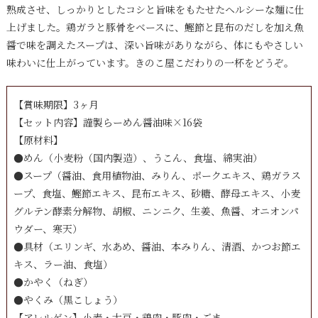
熟成させ、しっかりとしたコシと旨味をもたせたヘルシーな麺に仕
上げました。鶏ガラと豚骨をベースに、鰹節と昆布のだしを加え魚
醤で味を調えたスープは、深い旨味がありながら、体にもやさしい
味わいに仕上がっています。きのこ屋こだわりの一杯をどうぞ。
【賞味期限】3ヶ月
【セット内容】謹製らーめん醤油味×16袋
【原材料】
●めん（小麦粉（国内製造）、うこん、食塩、綿実油）
●スープ（醤油、食用植物油、みりん、ポークエキス、鶏ガラス
ープ、食塩、鰹節エキス、昆布エキス、砂糖、酵母エキス、小麦
グルテン酵素分解物、胡椒、ニンニク、生姜、魚醤、オニオンパ
ウダー、寒天）
●具材（エリンギ、水あめ、醤油、本みりん、清酒、かつお節エ
キス、ラー油、食塩）
●かやく（ねぎ）
●やくみ（黒こしょう）
【アレルゲン】小麦・大豆・鶏肉・豚肉・ごま