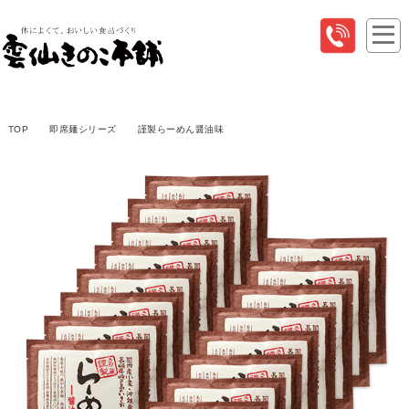
TOP
即席麺シリーズ
謹製らーめん醤油味