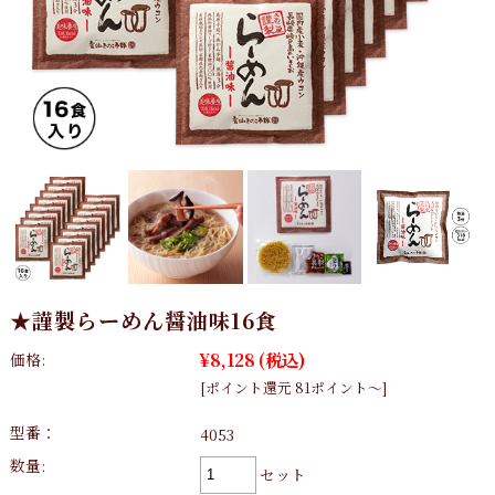
★謹製らーめん醤油味16食
¥8,128
(税込)
価格:
[ポイント還元 81ポイント～]
型番：
4053
数量:
セット