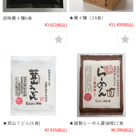
★養々麺（24食）
滋味養々麺6食
¥11,400
(税込)
¥3,822
(税込)
★茸山うどん(6食)
★謹製らーめん醤油味12食
¥2,916
(税込)
¥6,096
(税込)