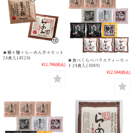
★養々麺＋らーめん半々セット
24食入(4524)
★食べくらべバラエティーセッ
ト24食入(3089)
¥11,796
(税込)
¥12,594
(税込)