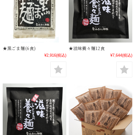
★黒ごま麺(6食)
★滋味養々麺12食
¥2,916
(税込)
¥7,644
(税込)