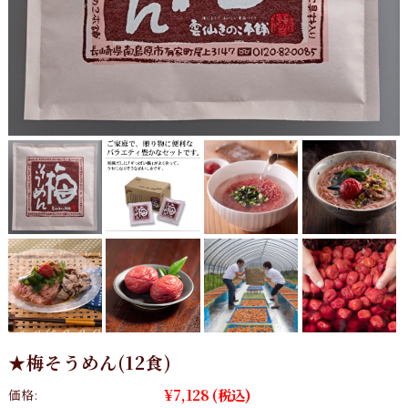
★梅そうめん(12食)
¥7,128
(税込)
価格: