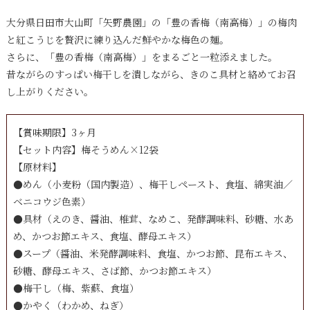
大分県日田市大山町「矢野農園」の「豊の香梅（南高梅）」の梅肉
と紅こうじを贅沢に練り込んだ鮮やかな梅色の麺。
さらに、「豊の香梅（南高梅）」をまるごと一粒添えました。
昔ながらのすっぱい梅干しを潰しながら、きのこ具材と絡めてお召
し上がりください。
【賞味期限】3ヶ月
【セット内容】梅そうめん×12袋
【原材料】
●めん（小麦粉（国内製造）、梅干しペースト、食塩、綿実油／
ベニコウジ色素）
●具材（えのき、醤油、椎茸、なめこ、発酵調味料、砂糖、水あ
め、かつお節エキス、食塩、酵母エキス）
●スープ（醤油、米発酵調味料、食塩、かつお節、昆布エキス、
砂糖、酵母エキス、さば節、かつお節エキス）
●梅干し（梅、紫蘇、食塩）
●かやく（わかめ、ねぎ）