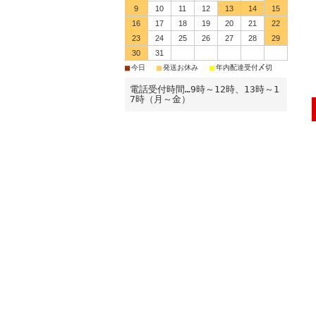
9
10
11
12
13
14
15
16
17
18
19
20
21
22
23
24
25
26
27
28
29
30
31
■
■
■
今日
発送お休み
年内配達受付〆切
電話受付時間…9時～12時、13時～1
7時（月～金）