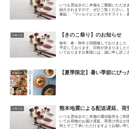
いつも雲仙きのこ本舗をご愛顧いただき
紹介されますので、ぜひご覧ください。放
番組：「ワールドビジネスサテライト」夜1
【きのこ祭り】のお知らせ
お知らせ
毎年、春・秋年２回開催しておりました
予定しております。日程が決まりました
いておりますお客様には、誠に申し訳ござ
【夏季限定】暑い季節にぴっ
お知らせ
熊本地震による配送遅延、荷
お知らせ
いつも雲仙きのこ本舗の通信販売をご利
いてお荷物のお届け遅延、荷受け停止が
何とぞご了承いただけますようお願い申し