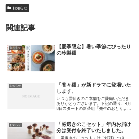
お知らせ
関連記事
【夏季限定】暑い季節にぴったり
お知らせ
の冷製麺
「養々麺」が新ドラマに登場いた
お知らせ
します。
いつも雲仙きのこ本舗をご愛顧いただき
ありがとうございます。下記の通り、4月
8日スタートの新番組「先生のおとりよ
せ」（第7話）にて弊社商品が登場します
ので、是非ご覧ください。番組：「先生
のおとりよせ」深夜0時52分～1時23分放
「厳選きのこセット」年内お届け
お知らせ
送（テレビ東京...
分は受付を終了いたしました。
「厳選きのこセット」はご好評につき、