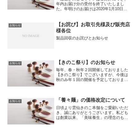
年内お届け分の受付を終了いたしまし
た。年明けのお届けは2020年1月10日
（日）以降となります。ご注文の際は、
お届け希望日を1月10日以降からお選び
くださいますようお願いいたします。
【お詫び】お取引先様及び販売店
お知らせ
【対象商品】商品番号7...
様各位
製品回収のお詫びとお知らせ
【きのこ祭り】のお知らせ
お知らせ
毎年、春・秋年２回開催しておりました
【きのこ祭り】でございますが、今後は
秋のみ年１回の開催を予定しておりま
す。日程が決まりましたら、改めてお知
らせいたします。毎年、楽しみにお待ち
いただいておりますお客様には、誠に申
し訳ございませんが、何卒、...
「養々麺」の価格改定について
お知らせ
日頃より雲仙きのこ本舗をご愛顧いただ
き、誠にありがとうございます。私ども
は創業以来、「美味養生」の理念のも
と、体によくておいしい食品をお届けす
るため、素材と製法にこだわり、手間隙
をかけて作ってまいりました。お客様の
ご期待に添うべく、省力化を...